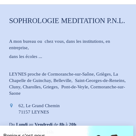
SOPHROLOGIE MEDITATION P.N.L.
A mon bureau ou chez vous, dans les institutions, en
entreprise,
dans les écoles ...
LEYNES proche de Cormoranche-sur-Saône, Grièges, La
Chapelle de Guinchay, Belleville, Saint-Georges-de-Reneins,
Cluny, Charolles, Grieges, Pont-de-Veyle, Cormoranche-sur-
Saone
62, Le Grand Chemin
71157
LEYNES
Du
Lundi
au
Vendredi
de
8h
à
20h
Le
Samedi
de
9h
à
16h