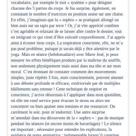
vocabulaire, par exemple le mot « système » pour désigner
chacune des 5 parties du corps. Je fus surprise, également, en
constatant le nombre d’exercices en position assise sur une chaise.
En effet, j’imaginais que la « sophro » se pratiquait allongé ou
bien assis sur un tapis par terre ! Or, j’ai vite apprécié combien
c’est agréable et relaxant de se laisser aller contre le dossier, tout
en intégrant ce qui vient d’être exécuté corporellement. J’ai appris
ainsi à écouter mon corps. La respiration consciente, elle, ne m’a
pas posé problème, puisque je savais déjà y être attentive par le
yoga. Mais en séance (hebdomadaire) avec Marie José, je peux
mesurer les effets bénéfiques produits par la maîtrise du souffle,
non seulement physiquement mais aussi dans ma tête et sur mon
moral. C’est étonnant de constater comment des mouvements
simples, juste répétés 3 fois, mais consciemment, peuvent amener
à une détente profonde et efficace, extériorisée par de multiples
bâillements sans retenue ! Cette technique de respirer en
conscience, j’arrive désormais à l’appliquer dans mon quotidien,
où elle me rend service pour évacuer le stress ou alors me
concentrer ou bien apaiser mes tensions et me ressourcer. Ou
carrément le soir, pour m’endormir. Une autre surprise
m’attendait dans ma découverte de la « sophro » : pas de musique
pendant les séances (et encore moins de bavardages) ! Le silence
est important ; nécessaire pour entendre les explications, la
guidance de notre animatrice ; indispensable lorsqu’il constitue