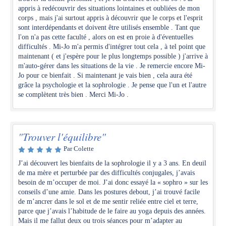
appris à redécouvrir des situations lointaines et oubliées de mon
corps , mais j'ai surtout appris à découvrir que le corps et l'esprit
sont interdépendants et doivent être utilisés ensemble . Tant que
l'on n'a pas cette faculté , alors on est en proie à d'éventuelles
difficultés . Mi-Jo m'a permis d'intégrer tout cela , à tel point que
maintenant ( et j'espère pour le plus longtemps possible ) j'arrive à
m'auto-gérer dans les situations de la vie . Je remercie encore Mi-
Jo pour ce bienfait . Si maintenant je vais bien , cela aura été
grâce la psychologie et la sophrologie . Je pense que l'un et l'autre
se complètent très bien . Merci Mi-Jo .
"Trouver l'équilibre"
Par Colette
J’ai découvert les bienfaits de la sophrologie il y a 3 ans. En deuil
de ma mère et perturbée par des difficultés conjugales, j’avais
besoin de m’occuper de moi. J’ai donc essayé la « sophro » sur les
conseils d’une amie. Dans les postures debout, j’ai trouvé facile
de m’ancrer dans le sol et de me sentir reliée entre ciel et terre,
parce que j’avais l’habitude de le faire au yoga depuis des années.
Mais il me fallut deux ou trois séances pour m’adapter au