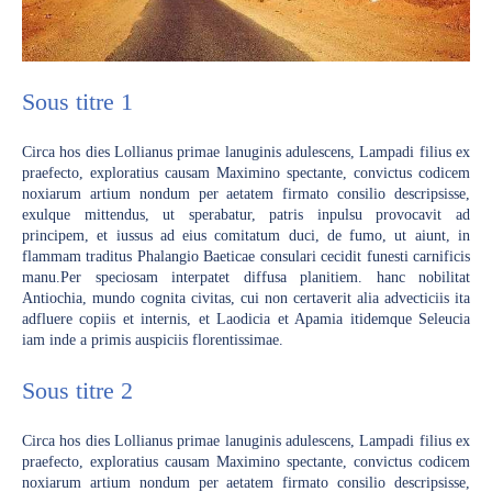
Sous titre 1
Circa hos dies Lollianus primae lanuginis adulescens, Lampadi filius ex
praefecto, exploratius causam Maximino spectante, convictus codicem
noxiarum artium nondum per aetatem firmato consilio descripsisse,
exulque mittendus, ut sperabatur, patris inpulsu provocavit ad
principem, et iussus ad eius comitatum duci, de fumo, ut aiunt, in
flammam traditus Phalangio Baeticae consulari cecidit funesti carnificis
manu.Per speciosam interpatet diffusa planitiem. hanc nobilitat
Antiochia, mundo cognita civitas, cui non certaverit alia advecticiis ita
adfluere copiis et internis, et Laodicia et Apamia itidemque Seleucia
iam inde a primis auspiciis florentissimae.
Sous titre 2
Circa hos dies Lollianus primae lanuginis adulescens, Lampadi filius ex
praefecto, exploratius causam Maximino spectante, convictus codicem
noxiarum artium nondum per aetatem firmato consilio descripsisse,