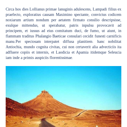
Circa hos dies Lollianus primae lanuginis adulescens, Lampadi filius ex
praefecto, exploratius causam Maximino spectante, convictus codicem
noxiarum artium nondum per aetatem firmato consilio descripsisse,
exulque mittendus, ut sperabatur, patris inpulsu provocavit ad
principem, et iussus ad eius comitatum duci, de fumo, ut aiunt, in
flammam traditus Phalangio Baeticae consulari cecidit funesti carnificis
manu.Per speciosam interpatet diffusa planitiem. hanc nobilitat
Antiochia, mundo cognita civitas, cui non certaverit alia advecticiis ita
adfluere copiis et internis, et Laodicia et Apamia itidemque Seleucia
iam inde a primis auspiciis florentissimae.