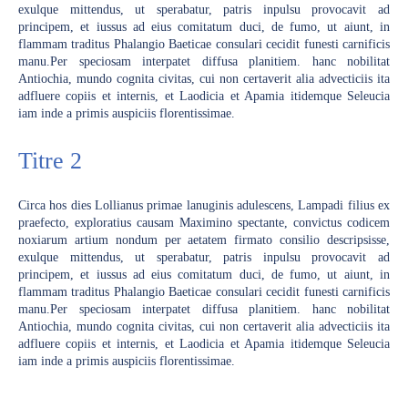
exulque mittendus, ut sperabatur, patris inpulsu provocavit ad
principem, et iussus ad eius comitatum duci, de fumo, ut aiunt, in
flammam traditus Phalangio Baeticae consulari cecidit funesti carnificis
manu.Per speciosam interpatet diffusa planitiem. hanc nobilitat
Antiochia, mundo cognita civitas, cui non certaverit alia advecticiis ita
adfluere copiis et internis, et Laodicia et Apamia itidemque Seleucia
iam inde a primis auspiciis florentissimae.
Titre 2
Circa hos dies Lollianus primae lanuginis adulescens, Lampadi filius ex
praefecto, exploratius causam Maximino spectante, convictus codicem
noxiarum artium nondum per aetatem firmato consilio descripsisse,
exulque mittendus, ut sperabatur, patris inpulsu provocavit ad
principem, et iussus ad eius comitatum duci, de fumo, ut aiunt, in
flammam traditus Phalangio Baeticae consulari cecidit funesti carnificis
manu.Per speciosam interpatet diffusa planitiem. hanc nobilitat
Antiochia, mundo cognita civitas, cui non certaverit alia advecticiis ita
adfluere copiis et internis, et Laodicia et Apamia itidemque Seleucia
iam inde a primis auspiciis florentissimae.